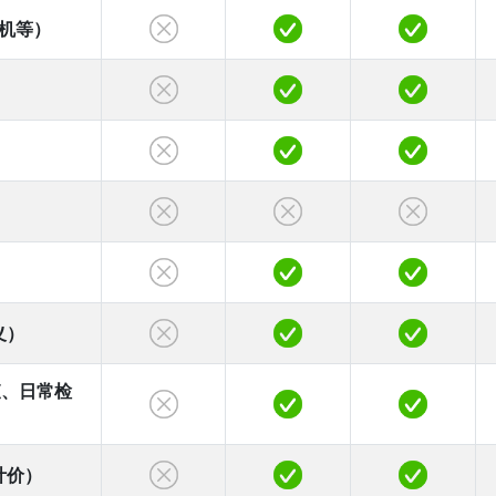
机等）
义）
查、日常检
计价）