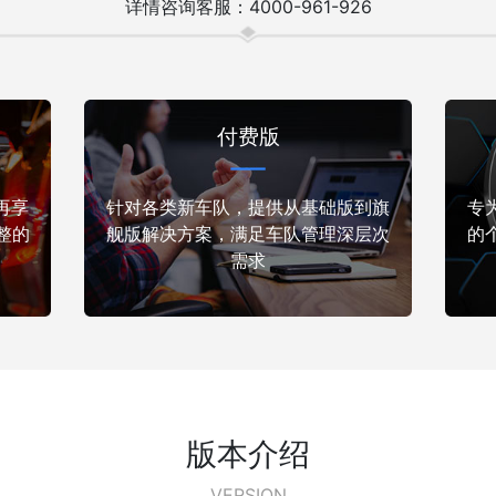
详情咨询客服：4000-961-926
付费版
再享
针对各类新车队，提供从基础版到旗
专
整的
舰版解决方案，满足车队管理深层次
的
需求
版本介绍
VERSION