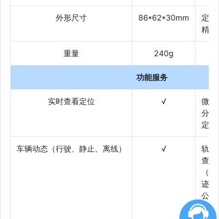
外形尺寸
86*62*30mm
定位
精度
重量
240g
功能服务
实时查看定位
√
微信
分享
定位
车辆动态（行驶、静止、离线）
√
轨迹
查看
（轨
迹、
公里
数、