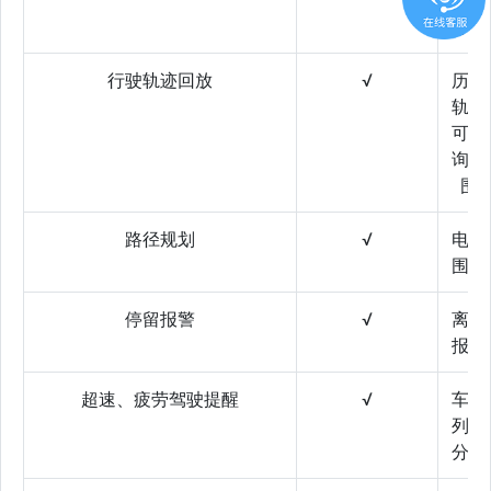
速度
等）
行驶轨迹回放
√
历史
轨迹
可查
询范
围
路径规划
√
电子
围栏
停留报警
√
离线
报警
超速、疲劳驾驶提醒
√
车辆
列表
分组